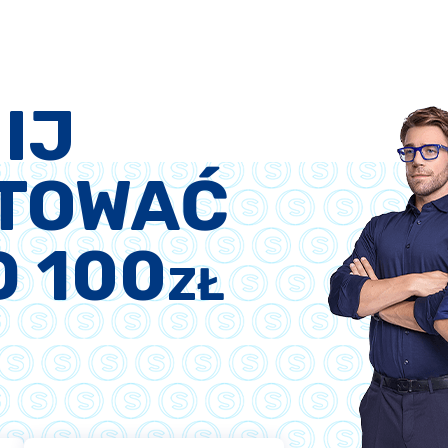
IJ
TOWAĆ
D 100
ZŁ