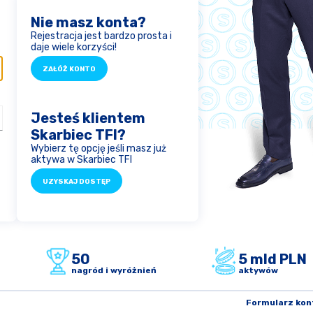
Nie masz konta?
Rejestracja jest bardzo prosta i
daje wiele korzyści!
ZAŁÓŻ KONTO
Jesteś klientem
Skarbiec TFI?
Wybierz tę opcję jeśli masz już
aktywa w Skarbiec TFI
UZYSKAJ DOSTĘP
50
5 mld PLN
nagród i wyróżnień
aktywów
Formularz ko